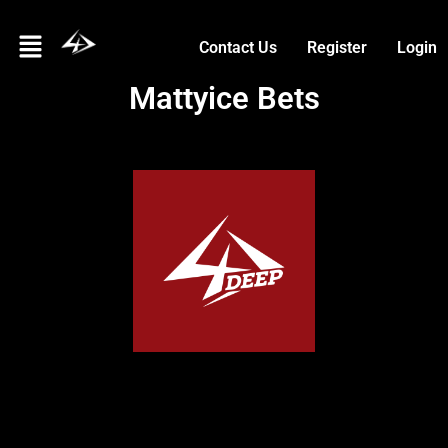
Skip
Menu
to
Contact Us
Register
Login
content
Mattyice Bets
Pre
Nex