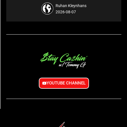
Ruhan Kleynhans
2026-08-07
YOUTUBE CHANNEL