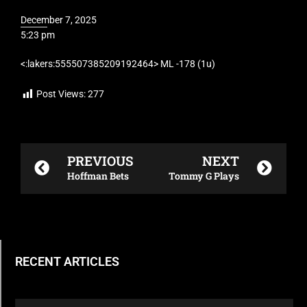
December 7, 2025
5:23 pm
<:lakers:555507385209192464> ML -178 (1u)
Post Views:
277
Prev
Next
PREVIOUS
NEXT
Hoffman Bets
Tommy G Plays
RECENT ARTICLES