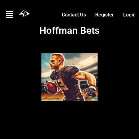
Skip
Menu
to
Contact Us
Register
Login
content
Hoffman Bets
Pre
Nex